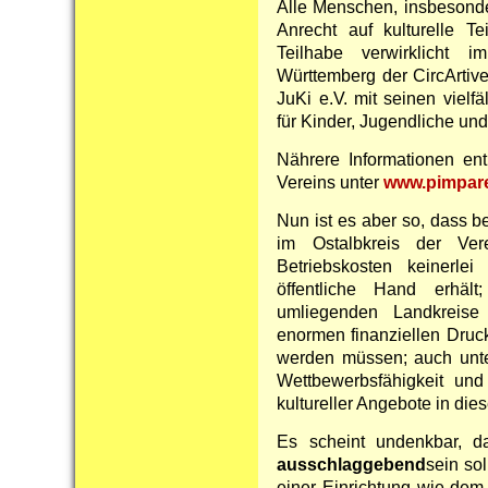
Alle Menschen, insbesonde
Anrecht auf kulturelle Te
Teilhabe verwirklicht i
Württemberg der CircArtive
JuKi e.V. mit seinen viel
für Kinder, Jugendliche un
Nährere Informationen e
Vereins unter
www.pimpare
Nun ist es aber so, dass 
im Ostalbkreis der Ver
Betriebskosten keinerlei
öffentliche Hand erhält
umliegenden Landkreise
enormen finanziellen Druck
werden müssen; auch unte
Wettbewerbsfähigkeit und 
kultureller Angebote in die
Es scheint undenkbar, 
ausschlaggebend
sein sol
einer Einrichtung wie dem 