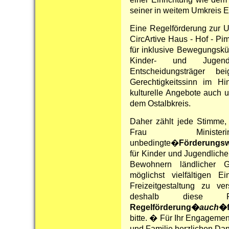
seiner in weitem Umkreis E
Eine Regelförderung zur U
CircArtive Haus - Hof - Pim
für inklusive Bewegungskün
Kinder- und Jugend
Entscheidungsträger 
Gerechtigkeitssinn im Hi
kulturelle Angebote auch 
dem Ostalbkreis.
Daher zählt jede Stimme, 
Frau Minist
unbedingte�
Förderungsw
für Kinder und Jugendliche
Bewohnern ländlicher 
möglichst vielfältigen E
Freizeitgestaltung zu v
deshalb diese Pet
Regelförderung�
auch
�f
bitte. � Für Ihr Engagemen
und Familie herzlichen Dan